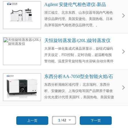
Agilent 安捷伦气相色谱仪-新品
浙江福立、北京东西、山东仪器等国内气相色
谱仪品牌代理。美国安捷伦、美国热电、日本
岛津等国外气相色谱仪品牌代理。。
天恒旋转蒸发器/(20L)旋转蒸发仪
大屏幕一体化集成式液晶屏显示，旋钮式编码
开关设定，PID控制，定时功能，超温断电预
警功能。温度异常旋转瓶与水浴锅 自动分离停
机功能，转速20-130转/分， 自动升降 0-190mm
，浴锅温度室温-99℃，, 配真空显示表,全透明
东西分析AA-7050型全智能火焰/石
防护罩保温，节能， 防爆，防溅，防污染，可
墨炉原子吸收
东西分析湖南区域代理； 北京瑞利、东西分
连续放料，水温自控，智能数显，功率：
析、安徽婉仪、上海仪电等国产品牌原子吸收
5.3KW内置真空控制器（可选配）.
分光光度计代理 美国PE，美国热电、美国安捷
伦、日本岛津、日本日立等进口品牌原子吸收
分光光度计代理。
1
/
42
上一页
下一页