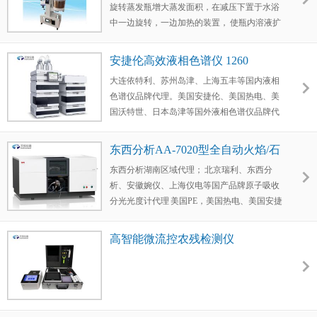
旋转蒸发瓶增大蒸发面积，在减压下置于水浴
安全性、有效性及质量可控性提供关键数据支
中一边旋转，一边加热的装置， 使瓶内溶液扩
持。
散蒸发。是化学工业，医药工业，高等院校和
科研实验室等单位用于制造及分析实验赖以浓
安捷伦高效液相色谱仪 1260
缩，干燥，回收等 较为理想的必备基本仪器。
大连依特利、苏州岛津、上海五丰等国内液相
色谱仪品牌代理。美国安捷伦、美国热电、美
国沃特世、日本岛津等国外液相色谱仪品牌代
理。
东西分析AA-7020型全自动火焰/石
墨炉原子吸收-东西分析
东西分析湖南区域代理； 北京瑞利、东西分
析、安徽婉仪、上海仪电等国产品牌原子吸收
分光光度计代理 美国PE，美国热电、美国安捷
伦、日本岛津、日本日立等进口品牌原子吸收
分光光度计代理。
高智能微流控农残检测仪