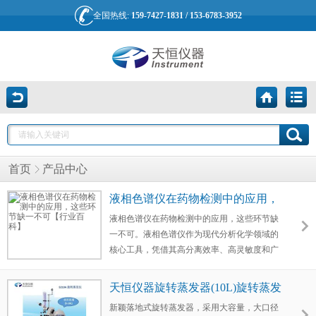
全国热线:
159-7427-1831 / 153-6783-3952
首页
产品中心
液相色谱仪在药物检测中的应用，
这些环节缺一不可【行业百科】
液相色谱仪在药物检测中的应用，这些环节缺
一不可。液相色谱仪作为现代分析化学领域的
核心工具，凭借其高分离效率、高灵敏度和广
泛适用性，已成为药物检测中不可或缺的仪
器。从原料药纯度评估到制剂杂质分析，从药
天恒仪器旋转蒸发器(10L)旋转蒸发
物代谢研究到中药成分鉴别，液相色谱仪贯穿
仪
新颖落地式旋转蒸发器，采用大容量，大口径
药物研发、生产及质量控制的全链条，为药品